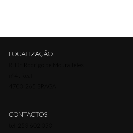
LOCALIZAÇÃO
R. Dr. Rodrigo de Moura Teles
nº4 . Real
4700-265 BRAGA
CONTACTOS
tel. 253 602 050