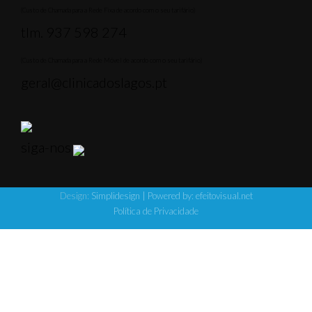
(Custo de Chamada para a Rede Fixa de acordo com o seu tarifário)
tlm.
937 598 274
(Custo de Chamada para a Rede Móvel de acordo com o seu tarifário)
geral@clinicadoslagos.pt
siga-nos
Design:
Simplidesign
| Powered by:
efeitovisual.net
Política de Privacidade