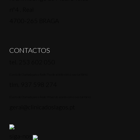
nº4 . Real
4700-265 BRAGA
CONTACTOS
tel. 253 602 050
(Custo de Chamada para a Rede Fixa de acordo com o seu tarifário)
tlm.
937 598 274
(Custo de Chamada para a Rede Móvel de acordo com o seu tarifário)
geral@clinicadoslagos.pt
siga-nos